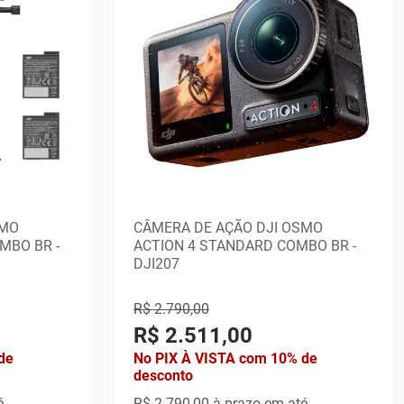
SMO
CÂMERA DE AÇÃO DJI OSMO
MBO BR -
ACTION 4 STANDARD COMBO BR -
DJI207
R$ 2.790,00
R$ 2.511,00
de
No PIX À VISTA com 10% de
desconto
é
R$ 2.790,00
à prazo em até