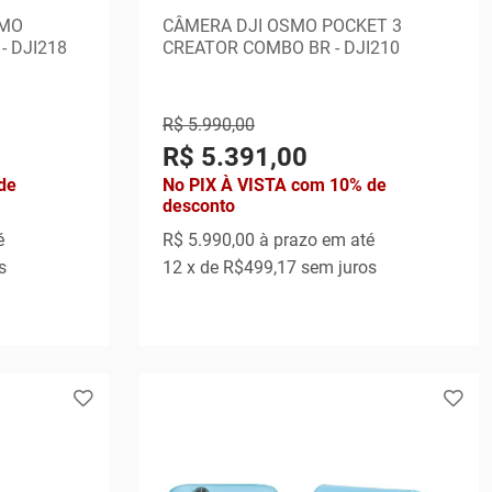
SMO
CÂMERA DJI OSMO POCKET 3
- DJI218
CREATOR COMBO BR - DJI210
R$ 5.990,00
R$ 5.391,00
de
No PIX À VISTA com 10% de
desconto
é
R$ 5.990,00
à prazo em até
s
12
x de
R$499,17
sem juros