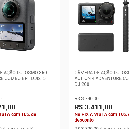
E AÇÃO DJI OSMO 360
CÂMERA DE AÇÃO DJI O
E COMBO BR - DJI215
ACTION 4 ADVENTURE CO
DJI208
0
R$ 3.790,00
21,00
R$ 3.411,00
VISTA com 10% de
No PIX À VISTA com 10% 
desconto
0
à prazo em até
R$ 3.790,00
à prazo em at