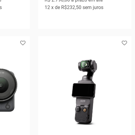
s
12
x de
R$232,50
sem juros