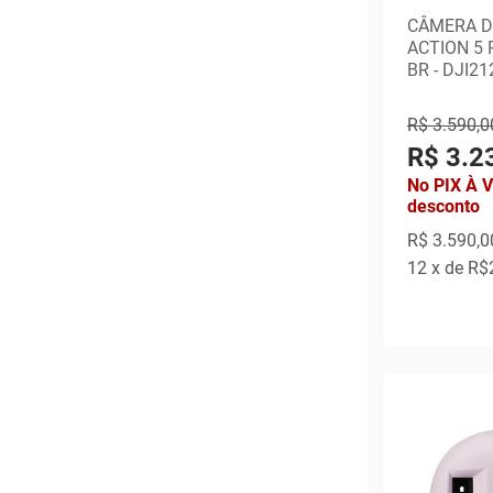
CÂMERA D
ACTION 5
BR - DJI21
R$ 3.590,0
R$ 3.2
No PIX À 
desconto
R$ 3.590,0
12
x de
R$