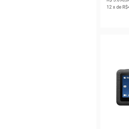
12
x de
R$