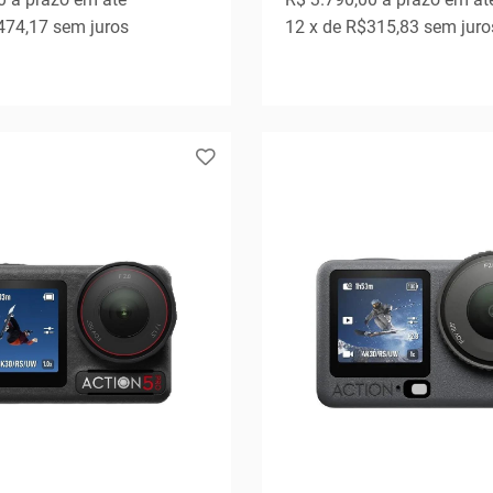
474,17
sem juros
12
x de
R$315,83
sem juro