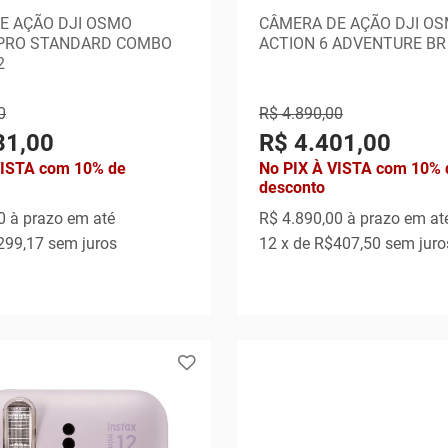
E AÇÃO DJI OSMO
CÂMERA DE AÇÃO DJI O
 PRO STANDARD COMBO
ACTION 6 ADVENTURE BR 
2
0
R$ 4.890,00
31,00
R$ 4.401,00
VISTA com 10% de
No PIX À VISTA com 10% 
desconto
0
à prazo em até
R$ 4.890,00
à prazo em at
299,17
sem juros
12
x de
R$407,50
sem juro