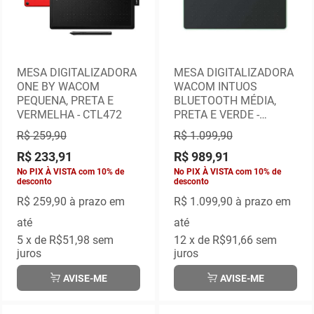
MESA DIGITALIZADORA
MESA DIGITALIZADORA
ONE BY WACOM
WACOM INTUOS
PEQUENA, PRETA E
BLUETOOTH MÉDIA,
VERMELHA - CTL472
PRETA E VERDE -
CTL6100WLE0
R$ 259,90
R$ 1.099,90
R$ 233,91
R$ 989,91
No PIX À VISTA com 10% de
No PIX À VISTA com 10% de
desconto
desconto
R$ 259,90
à prazo em
R$ 1.099,90
à prazo em
até
até
5
x de
R$51,98
sem
12
x de
R$91,66
sem
juros
juros
AVISE-ME
AVISE-ME